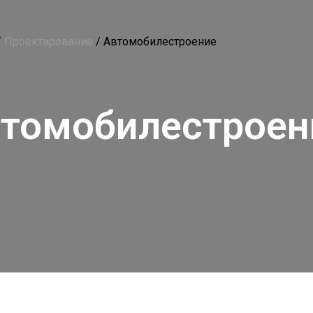
/
Проектирование
/
Автомобилестроение
томобилестроен